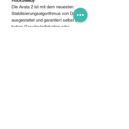
RockSteady
Die Avata 2 ist mit dem neuesten
Stabilisierungsalgorithmus von DJI
ausgestattet und garantiert selbst bei
hohen Geschwindigkeiten oder
starkem Wind scharfe und
gleichmässige Aufnahmen.
HorizonSteady
HorizonSteady ermöglicht
horizontale Drehungen um bis zu
360° und sorgt dafür, dass die
Aufnahmen auch dann am Horizont
bleiben, wenn die Drohne rasante
Drehungen vollführt oder stark
schwankt.
155° ultraweites Sichtfeld
Geniesse eine verbesserte Sicht
und ein intensiveres Erlebnis bei