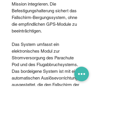
Mission integrieren. Die
Befestigungshalterung sichert das
Fallschirm-Bergungssystem, ohne
die empfindlichen GPS-Module zu
beeinträchtigen.
Das System umfasst ein
elektronisches Modul zur
Stromversorgung des Parachute
Pod und des Flugabbruchsystems.
Das bordeigene System ist mit einer
automatischen Auslösevorrichtung
ausgestattet, die den Fallschirm der
Drohne auslöst. Für Endanwender in
der Europäischen Union ist das
PRS-M3DTEX die erste Wahl für die
Anforderungen der EASA MOC
2511 (Enhanced Containment). Der
PRS-M3DTEX verfügt über ein