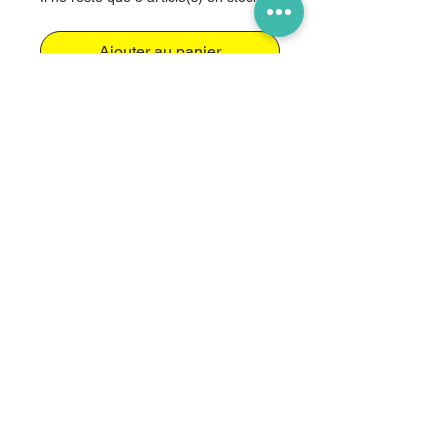
Ajouter au panier
DJI Agras T25 Propeller CCW (Paar)
LW-Drones
GmbH
von der
Beratung bis zum Betrieb alles
aus einer Hand
Zürcherstrasse 1 | 8193
Eglisau | info@lw-
drones.ch | Tel.: +41 44