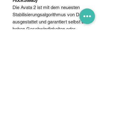
RockSteady
Die Avata 2 ist mit dem neuesten
Stabilisierungsalgorithmus von DJI
ausgestattet und garantiert selbst bei
hohen Geschwindigkeiten oder
starkem Wind scharfe und
gleichmässige Aufnahmen.
HorizonSteady
HorizonSteady ermöglicht
horizontale Drehungen um bis zu
360° und sorgt dafür, dass die
Aufnahmen auch dann am Horizont
bleiben, wenn die Drohne rasante
Drehungen vollführt oder stark
schwankt.
155° ultraweites Sichtfeld
Geniesse eine verbesserte Sicht
und ein intensiveres Erlebnis bei