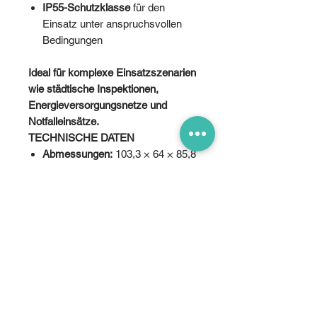
IP55-Schutzklasse
für den
Einsatz unter anspruchsvollen
Bedingungen
Ideal für komplexe Einsatzszenarien
wie städtische Inspektionen,
Energieversorgungsnetze und
Notfalleinsätze.
TECHNISCHE DATEN
Abmessungen:
103,3 × 64 × 85,8
mm (L × B × H)
Gewicht:
225 g
Schutzklasse:
IP55
Betriebstemperatur:
-20 °C bis 50
°C
Erkennungstechnologie:
LiDAR +
5-Wege-Millimeterwellen-Radar
Sichtfeld (FOV):
LiDAR: Vertikal
360°, Horizontal 60°; Radar:
Vertikal 90°, Horizontal 90°