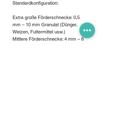
Standardkonfiguration:
Extra große Förderschnecke: 0,5
mm – 10 mm Granulat (Dünger,
Weizen, Futtermittel usw.)
Mittlere Förderschnecke: 4 mm – 6
mm Granulat (Reis)
Optional:
Große Förderschnecke: 4 mm – 10
mm Granulat (Reis, Dünger)
Kleine Förderschnecke: 0,5 mm – 4
mm Granulat (Raps,
Granulatherbizide,
Granulatinsektizide)
Lieferumfang
1x Landegestell mit intergriertem