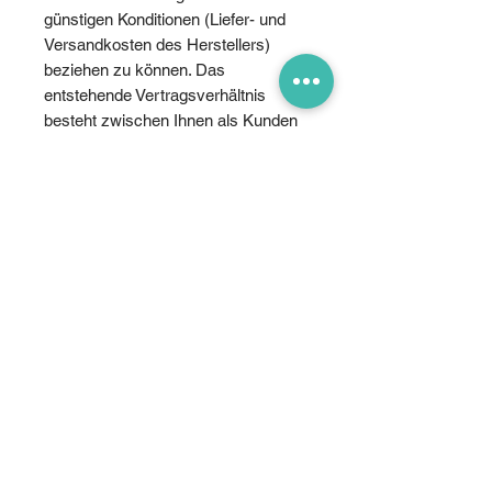
günstigen Konditionen (Liefer- und
Versandkosten des Herstellers)
beziehen zu können. Das
entstehende Vertragsverhältnis
besteht zwischen Ihnen als Kunden
und dem Anbieter der Leistung DJI
Enterprise. Beachten Sie, dass
einige Enterprise Produkte DJI
Enterprise Care Pakete bereits als
Standardleistung des Herstellers
enthalten. Der entsprechende
Versicherungsschutz kann mit
einem separat erhältliche Renew
Paket um weitere 12 Monate
verlängert werden. Zusätzlich wird
die die offizielle Garantiezeit des
Produkts ebenfalls um 12 Monate
verlängert. Die Anzahl Ersatzgeräte
reduziert sich dann auf maximal ein