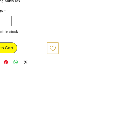
ng Sales Tax
ty
*
eft in stock
to Cart