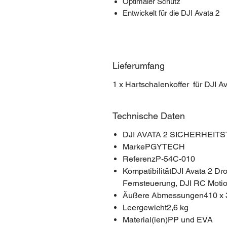
Optimaler Schutz
Entwickelt für die DJI Avata 2
Lieferumfang
1 x Hartschalenkoffer für DJI 
Technische Daten
DJI AVATA 2 SICHERHEI
MarkePGYTECH
ReferenzP-54C-010
KompatibilitätDJI Avata 2 Dr
Fernsteuerung, DJI RC Motion
Äußere Abmessungen410 x 
Leergewicht2,6 kg
Material(ien)PP und EVA