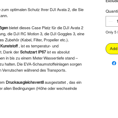
Excludi
e
zum optimalen Schutz Ihrer DJI Avata 2, die Sie
Quanti
kann.
ögen
bietet dieses Case Platz für die DJI Avata 2
Only 5 l
ng, die DJI RC Motion 3, die DJI Goggles 3, eine
s Zubehör (Kabel, Filter, Propeller etc.).
Kunststoff
, ist es temperatur- und
Add 
st. Dank der
Schutzart IP67
ist es absolut
en in bis zu einem Meter Wassertiefe stand –
 zu halten. Die EVA-Schaumstoffeinlagen sorgen
ein Verrutschen während des Transports.
inem
Druckausgleichsventil
ausgestattet , das ein
ter allen Bedingungen (Höhe oder wechselnde