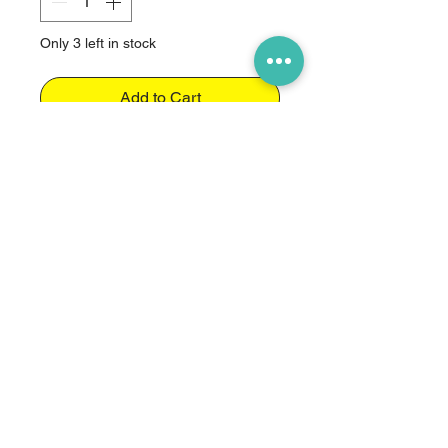
Only 3 left in stock
Add to Cart
1 x Propeller Adapter (CCW) T10
T20 T30
LW-Drones
GmbH
von der
Beratung bis zum Betrieb alles
aus einer Hand