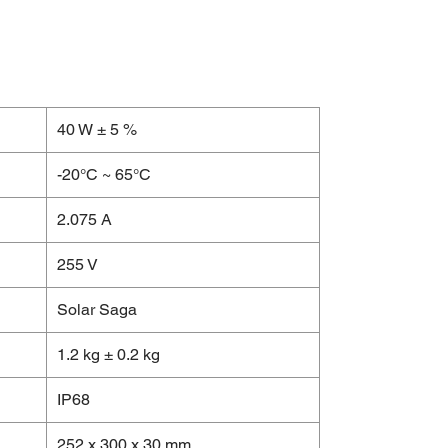
40 W ± 5 %
-20°C ~ 65°C
2.075 A
255 V
Solar Saga
1.2 kg ± 0.2 kg
IP68
252 x 300 x 30 mm