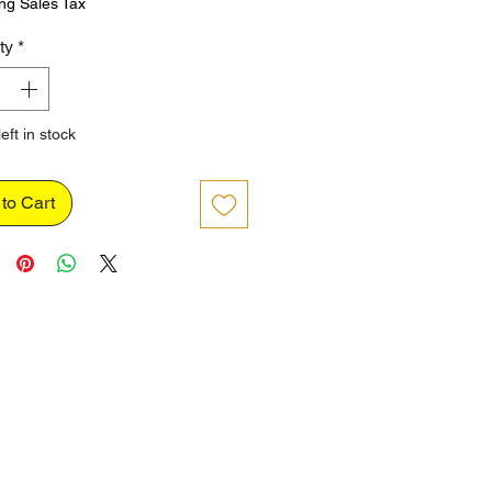
ng Sales Tax
ty
*
eft in stock
to Cart