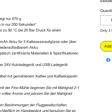
Excludi
Quanti
egt nur 670 g
n in nur 200 Sekunden*
is zu 92 °C bei 20 Bar Druck für einen
Only 3 l
 mAh Akku für 5 Kaltwasseraufgüsse oder über
Add 
iederaufladbarem Akku
päisch zertifizierte Materialien & Spezifikationen
der 24V-Autoladegerät und USB-Ladegerät
ibel mit gemahlenem Kaffee und Kaffeekapseln
it der Fino-Mühle beginnen Sie mit Mahlgrad 2-1
ein volles Aroma und passen Sie den Mahlgrad
alen Bestimmungen der Fluggesellschaften.
schließlich im Handgepäck und benutzen Sie es