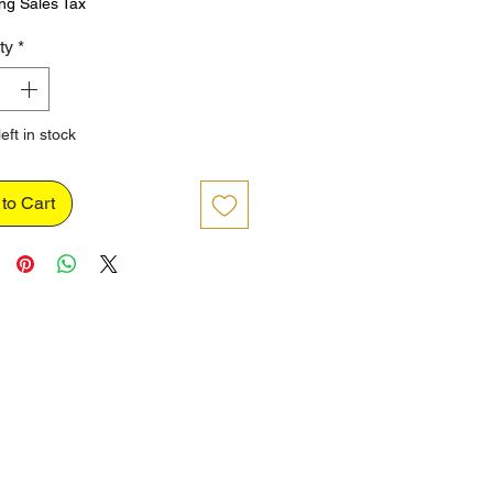
ng Sales Tax
ty
*
eft in stock
to Cart