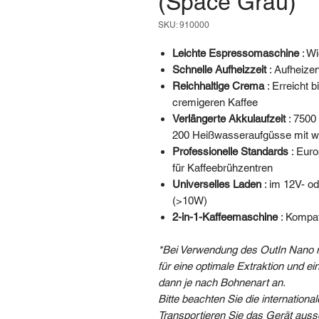
(Space Grau)
SKU: 910000
Leichte Espressomaschine
: Wi
Schnelle Aufheizzeit
: Aufheize
Reichhaltige Crema
: Erreicht b
cremigeren Kaffee
Verlängerte Akkulaufzeit
: 7500
200 Heißwasseraufgüsse mit w
Professionelle Standards
: Euro
für Kaffeebrühzentren
Universelles Laden
: im 12V- o
(>10W)
2-in-1-Kaffeemaschine
: Kompat
*Bei Verwendung des OutIn Nano m
für eine optimale Extraktion und 
dann je nach Bohnenart an.
Bitte
beachten Sie die internation
Transportieren Sie das Gerät aus