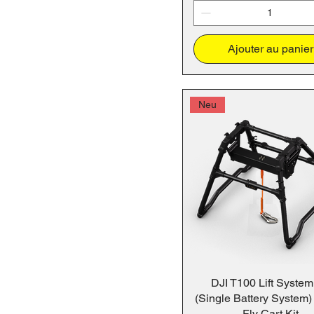
Ajouter au panier
Neu
DJI T100 Lift System
(Single Battery System)
Fly Cart Kit