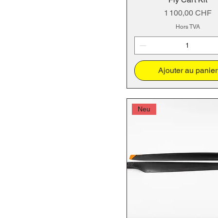
Prix
1 100,00 CHF
Hors TVA
Ajouter au panier
Neu