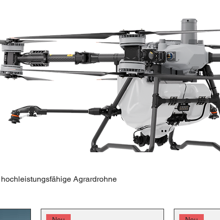
Die DJI Agras T100 ist die hochleistungsfähige Agrardrohne
Neu
Neu