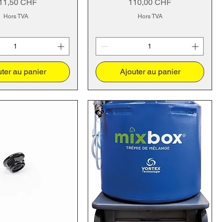
rix
Prix
11,50 CHF
110,00 CHF
Hors TVA
Hors TVA
ter au panier
Ajouter au panier