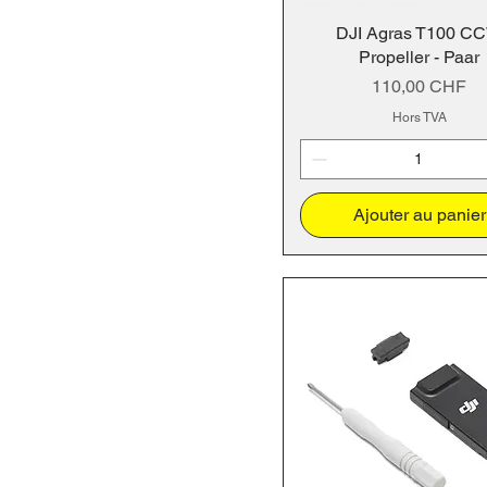
DJI Agras T100 C
Propeller - Paar
Prix
110,00 CHF
Hors TVA
Ajouter au panier