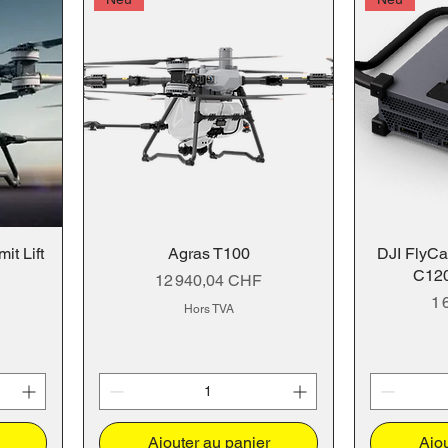
t Lift
Agras T100
DJI FlyCa
C120
Prix
12 940,04 CHF
Pr
1 
Hors TVA
Ajouter au panier
Ajou