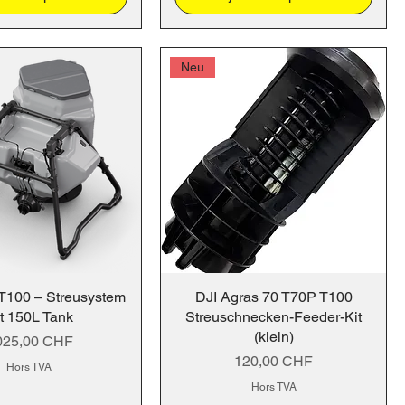
Neu
 T100 – Streusystem
DJI Agras 70 T70P T100
t 150L Tank
Streuschnecken-Feeder-Kit
(klein)
ix
025,00 CHF
Prix
120,00 CHF
Hors TVA
Hors TVA