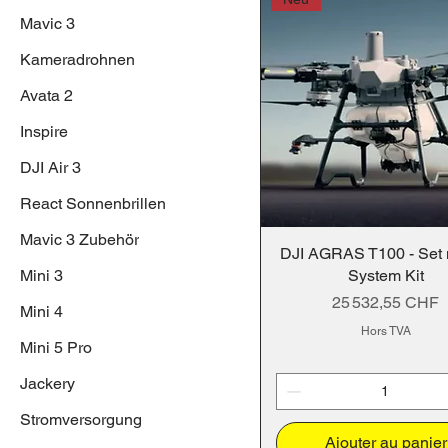
Mavic 3
Kameradrohnen
Avata 2
Inspire
DJI Air 3
React Sonnenbrillen
Mavic 3 Zubehör
DJI AGRAS T100 - Set mi
Mini 3
System Kit
Prix
25 532,55 CHF
Mini 4
Hors TVA
Mini 5 Pro
Jackery
Stromversorgung
Ajouter au panier