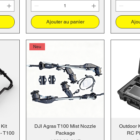
Ajouter au panier
Ajou
Neu
 Kit
DJI Agras T100 Mist Nozzle
Outdoor K
 - T100
Package
RC Pl