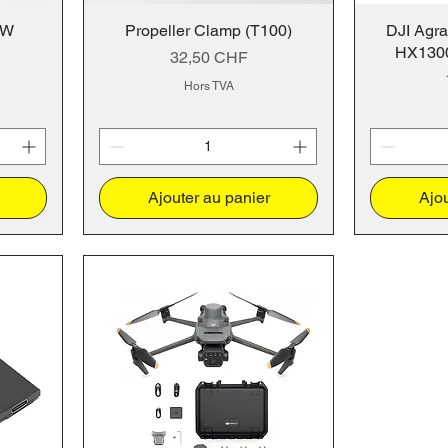
CW
Propeller Clamp (T100)
DJI Agra
HX1300
Prix
32,50 CHF
Hors TVA
Ajouter au panier
Ajou