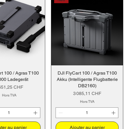
rt 100 / Agras T100
DJI FlyCart 100 / Agras T100
00 Ladegerät
Akku (Intelligente Flugbatterie
DB2160)
ix
651,25 CHF
Prix
3 085,11 CHF
Hors TVA
Hors TVA
ter au panier
Ajouter au panier