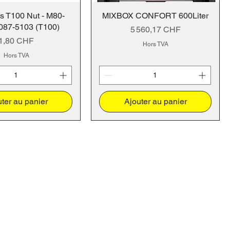
s T100 Nut - M80-
MIXBOX CONFORT 600Liter
87-5103 (T100)
Prix
5 560,17 CHF
Prix
1,80 CHF
Hors TVA
Hors TVA
ter au panier
Ajouter au panier