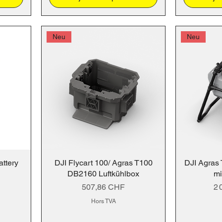
Neu
Neu
attery
DJI Flycart 100/ Agras T100
DJI Agras
DB2160 Luftkühlbox
mi
Prix
Pr
507,86 CHF
2 
Hors TVA