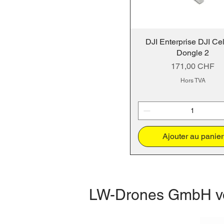
DJI Enterprise DJI Cel
Dongle 2
Prix
171,00 CHF
Hors TVA
Ajouter au panier
LW-Drones
GmbH
v