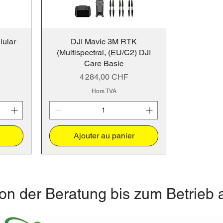
lular
DJI Mavic 3M RTK
(Multispectral, (EU/C2) DJI
Care Basic
Prix
4 284,00 CHF
Hors TVA
Ajouter au panier
on der Beratung bis zum Betrieb 