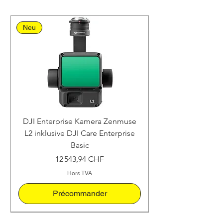
Neu
DJI Enterprise Kamera Zenmuse
L2 inklusive DJI Care Enterprise
Basic
Prix
12 543,94 CHF
Hors TVA
Précommander