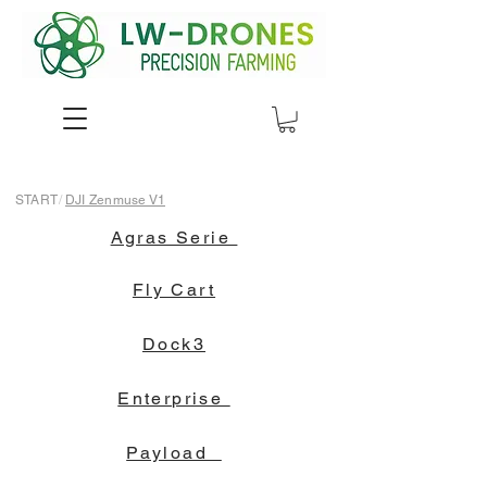
START
/
DJI Zenmuse V1
Agras Serie
Fly Cart
Dock3
Enterprise
Payload