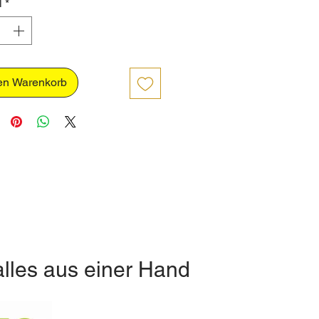
l
*
en Warenkorb
alles aus einer Hand