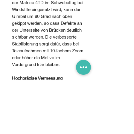
der Matrice 4TD im Schwebeflug bei
Windstille eingesetzt wird, kann der
Gimbal um 80 Grad nach oben
gekippt werden, so dass Defekte an
der Unterseite von Brücken deutlich
sichtbar werden. Die verbesserte
Stabilisierung sorgt dafür, dass bei
Teleaufnahmen mit 10-fachem Zoom
oder höher die Motive im
Vordergrund klar bleiben.
Hochpräzise Vermessung
Die Drohnen der Matrice 4D-Serie
zeichnen sich durch hochpräzise
Kartierung aus und bieten eine neue
Funktion für Schrägaufnahmen in 5
Richtungen, Orthofotos in 3
Richtungen und Geländeverfolgung
in Echtzeit, um verschiedene
Kartierungsanforderungen zu