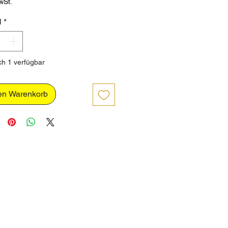
wSt.
l
*
h 1 verfügbar
en Warenkorb