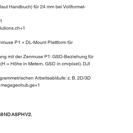
(laut Handbuch) für 24 mm bei Vollformat­
+1
lutions.ch+1
enmuse P1 + DL-Mount Plattform für
ng mit der Zenmuse P1: GSD-Beziehung für
(H = Höhe in Metern, GSD in cm/pixel). DJI
togrammetrischen Arbeitsabläufe: z. B. 2D/3D
e. megageohub.ge+1
.8 ND ASPH V2
,