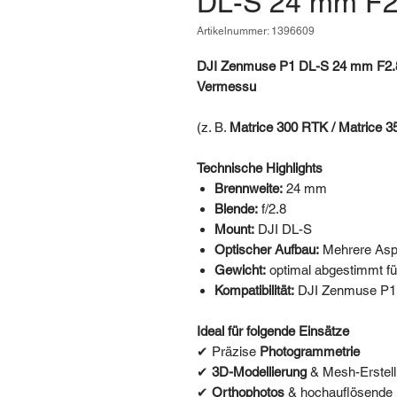
DL-S 24 mm F2
Artikelnummer: 1396609
DJI Zenmuse P1 DL-S 24 mm F2.8 
Vermessu
(z. B.
Matrice 300 RTK / Matrice 
Technische Highlights
Brennweite:
24 mm
Blende:
f/2.8
Mount:
DJI DL-S
Optischer Aufbau:
Mehrere Asp
Gewicht:
optimal abgestimmt f
Kompatibilität:
DJI Zenmuse P1
Ideal für folgende Einsätze
✔ Präzise
Photogrammetrie
✔
3D-Modellierung
& Mesh-Erstel
✔
Orthophotos
& hochauflösende 