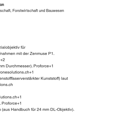
ion
chaft, Forstwirtschaft und Bauwesen
ialobjektiv für
fnahmen mit der Zenmuse P1.
e+2
mm Durchmesser). Proforce+1
ronesolutions.ch+1
tofffaserverstärkter Kunststoff) laut
ions.ch
lutions.ch+1
6. Proforce+1
m (aus Handbuch für 24 mm DL-Objektiv).