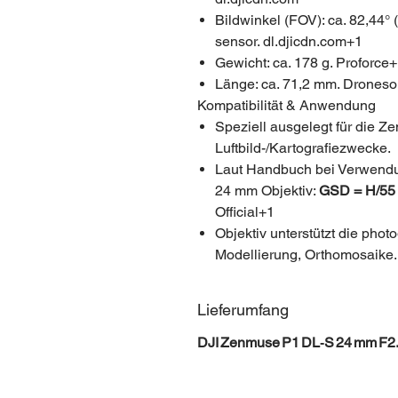
Bildwinkel (FOV): ca. 82,44° 
sensor. dl.djicdn.com+1
Gewicht: ca. 178 g. Proforce
Länge: ca. 71,2 mm. Droneso
Kompatibilität & Anwendung
Speziell ausgelegt für die Z
Luftbild-/Kartografiezwecke.
Laut Handbuch bei Verwendu
24 mm Objektiv:
GSD = H/55
Official+1
Objektiv unterstützt die pho
Modellierung, Orthomosaik
Lieferumfang
DJI Zenmuse P1 DL‑S 24 mm F2