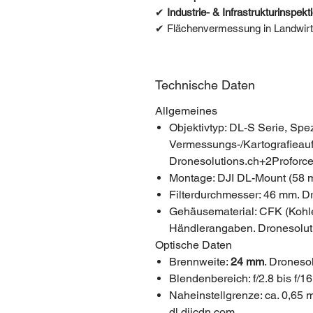
✔
Industrie- & Infrastrukturinspekt
✔ Flächenvermessung in Landwirts
Technische Daten
Allgemeines
Objektivtyp: DL-S Serie, Spez
Vermessungs-/Kartografieau
Dronesolutions.ch+2Proforc
Montage: DJI DL-Mount (58 
Filterdurchmesser: 46 mm. D
Gehäusematerial: CFK (Kohlens
Händlerangaben. Dronesolut
Optische Daten
Brennweite:
24 mm
. Droneso
Blendenbereich: f/2.8 bis f/1
Naheinstellgrenze: ca. 0,65 
dl.djicdn.com