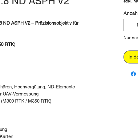
.8 ND ASPH V2
exkl. M
Anzah
ND ASPH V2 – Präzisionsobjektiv für
Nur noc
350 RTK
).
In d
hären, Hochvergütung, ND-Elemente
ür UAV-Vermessung
 (M300 RTK / M350 RTK)
lung
Karten