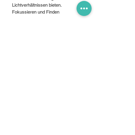
Lichtverhältnissen bieten.
Fokussieren und Finden
Sowohl die Mavic 3E als auch die
Mavic 3T sind mit einer 12 MP
Zoomkamera ausgestattet, die einen
bis zu 56-fachen Hybridzoom
unterstützt, um wichtige Details aus
der Ferne zu sehen.
Unsichtbares sichtbar machen
Die Wärmebildkamera der Mavic 3T
hat eine Auflösung von 640×512 und
unterstützt Punkt- und
Flächentemperaturmessungen,
Temperaturwarnungen, Farbpaletten
und Isothermen, damit Sie schneller
Entscheidungen treffen können.
Synchronisierter Split-Screen-Zoom