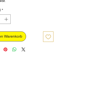
wSt.
l
*
en Warenkorb