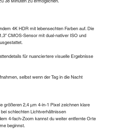
s zu 38 Minuten zu ermöglichen.
erndem 4K HDR mit lebensechten Farben auf. Die
/1,3″ CMOS-Sensor mit dual-nativer ISO und
sgestattet.
ttendetails für nuanciertere visuelle Ergebnisse
fnahmen, selbst wenn der Tag in die Nacht
e größeren 2,4 μm 4-in-1 Pixel zeichnen klare
 bei schlechten Lichtverhältnissen
dem 4-fach-Zoom kannst du weiter entfernte Orte
hme beginnst.