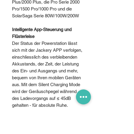
Plus/2000 Plus, die Pro Serie 2000
Pro/1500 Pro/1000 Pro und die
SolarSaga Serie 80W/100W/200W
Intelligente App-Steuerung und
Flüsterleise
Der Status der Powerstation lässt
sich mit der Jackery APP verfolgen,
einschliesslich des verbleibenden
Akkustands, der Zeit, der Leistung
des Ein- und Ausgangs und mehr,
bequem von Ihren mobilen Geräten
aus. Mit dem Silent Charging Mode
wird der Geräuschpegel während
des Ladevorgangs auf ≤ 45dB
gehalten - für absolute Ruhe.
Widerstandsfähig im Aussenbereich
- Schockresistent und feuerfest
Explorer 300 Plus ist aus UL 94 V-0-