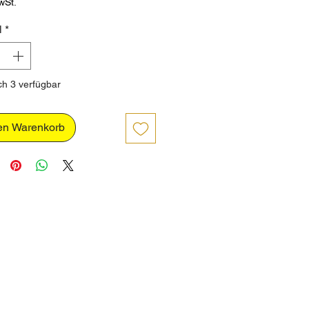
wSt.
l
*
h 3 verfügbar
en Warenkorb