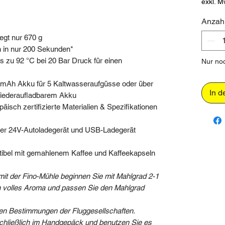
exkl. M
Anzah
egt nur 670 g
n in nur 200 Sekunden*
is zu 92 °C bei 20 Bar Druck für einen
Nur noc
 mAh Akku für 5 Kaltwasseraufgüsse oder über
In d
iederaufladbarem Akku
päisch zertifizierte Materialien & Spezifikationen
der 24V-Autoladegerät und USB-Ladegerät
ibel mit gemahlenem Kaffee und Kaffeekapseln
it der Fino-Mühle beginnen Sie mit Mahlgrad 2-1
ein volles Aroma und passen Sie den Mahlgrad
alen Bestimmungen der Fluggesellschaften.
schließlich im Handgepäck und benutzen Sie es