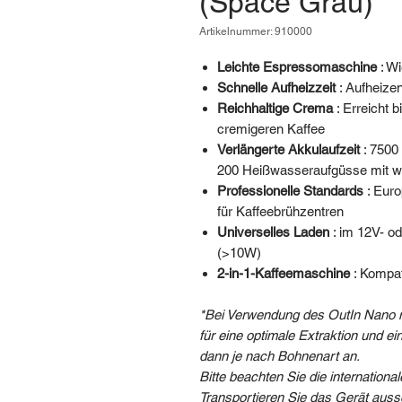
(Space Grau)
Artikelnummer: 910000
Leichte Espressomaschine
: Wi
Schnelle Aufheizzeit
: Aufheize
Reichhaltige Crema
: Erreicht b
cremigeren Kaffee
Verlängerte Akkulaufzeit
: 7500
200 Heißwasseraufgüsse mit w
Professionelle Standards
: Euro
für Kaffeebrühzentren
Universelles Laden
: im 12V- o
(>10W)
2-in-1-Kaffeemaschine
: Kompat
*Bei Verwendung des OutIn Nano m
für eine optimale Extraktion und 
dann je nach Bohnenart an.
Bitte
beachten Sie die internation
Transportieren Sie das Gerät aus