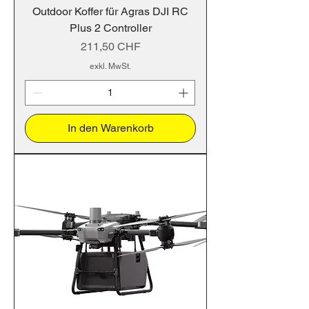
Outdoor Koffer für Agras DJI RC
Plus 2 Controller
Preis
211,50 CHF
exkl. MwSt.
In den Warenkorb