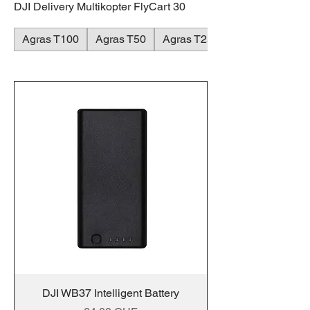
DJI Delivery Multikopter FlyCart 30
Agras T100
Agras T50
Agras T25
DJI WB37 Intelligent Battery