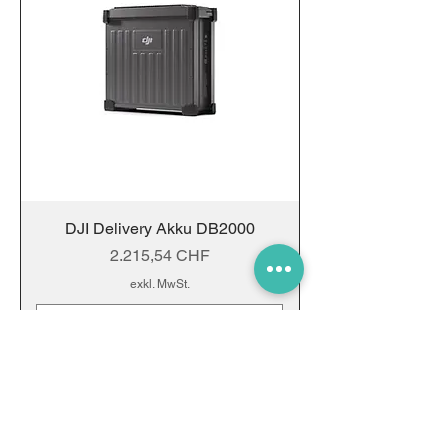
DJI Delivery Akku DB2000
Preis
2.215,54 CHF
exkl. MwSt.
In den Warenkorb