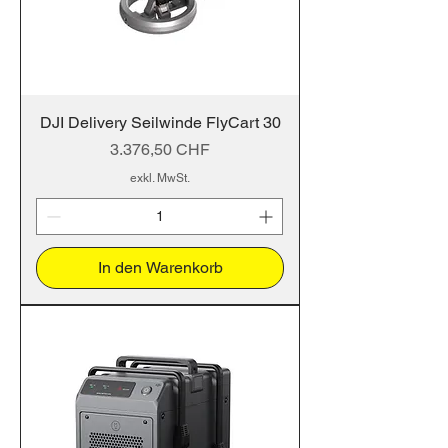
DJI Delivery Seilwinde FlyCart 30
Preis
3.376,50 CHF
exkl. MwSt.
In den Warenkorb