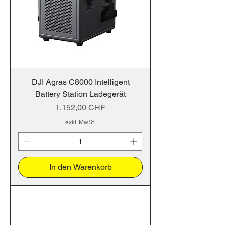
DJI Agras C8000 Intelligent
Battery Station Ladegerät
Preis
1.152,00 CHF
exkl. MwSt.
In den Warenkorb