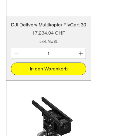
DJI Delivery Multikopter FlyCart 30
Preis
17.234,04 CHF
exkl. MwSt.
In den Warenkorb