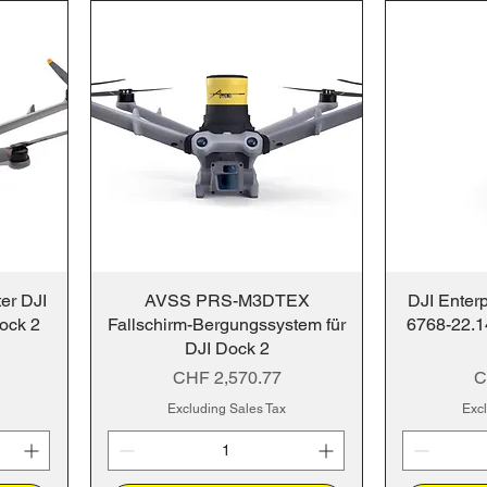
ter DJI
AVSS PRS-M3DTEX
DJI Enter
ock 2
Fallschirm-Bergungssystem für
6768-22.14
DJI Dock 2
Price
P
CHF 2,570.77
C
Excluding Sales Tax
Excl