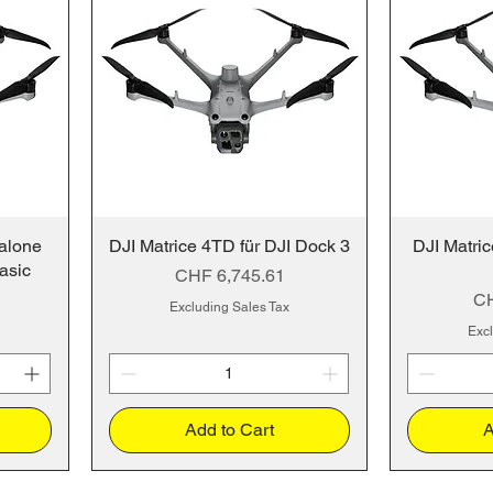
alone
DJI Matrice 4TD für DJI Dock 3
DJI Matric
asic
Price
CHF 6,745.61
Pr
CH
Excluding Sales Tax
Excl
Add to Cart
A