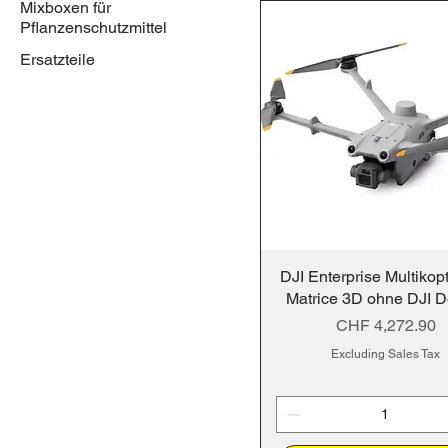
Mixboxen für
Pflanzenschutzmittel
Ersatzteile
DJI Enterprise Multikop
Matrice 3D ohne DJI D
Price
CHF 4,272.90
Excluding Sales Tax