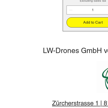
Excluding Sales Tax
Add to Cart
LW-Drones
GmbH
v
Zürcherstrasse 1 | 