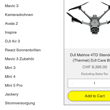
Mavic 3
Kameradrohnen
Avata 2
Inspire
DJI Air 3
React Sonnenbrillen
DJI Matrice 4TD Stand
Mavic 3 Zubehör
(Thermal) DJI Care B
Price
CHF 8,395.00
Mini 3
Excluding Sales Tax
Mini 4
Mini 5 Pro
Jackery
Add to Cart
Stromversorgung