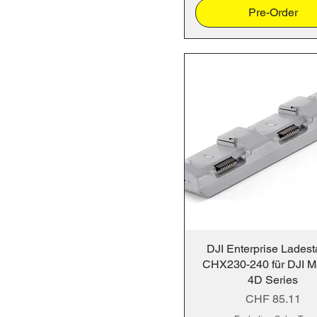
Pre-Order
DJI Enterprise Ladest
CHX230-240 für DJI Ma
4D Series
Price
CHF 85.11