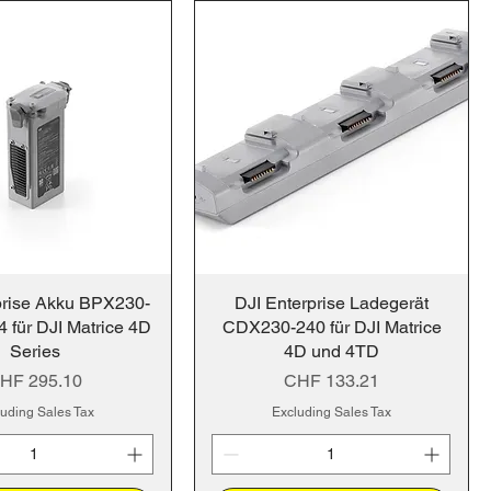
prise Akku BPX230-
DJI Enterprise Ladegerät
 für DJI Matrice 4D
CDX230-240 für DJI Matrice
Series
4D und 4TD
rice
Price
HF 295.10
CHF 133.21
uding Sales Tax
Excluding Sales Tax