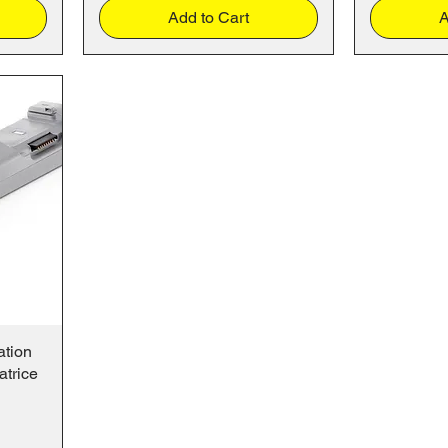
Add to Cart
A
ation
trice