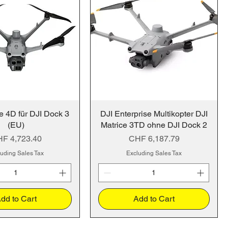
e 4D für DJI Dock 3
DJI Enterprise Multikopter DJI
(EU)
Matrice 3TD ohne DJI Dock 2
ice
Price
F 4,723.40
CHF 6,187.79
uding Sales Tax
Excluding Sales Tax
dd to Cart
Add to Cart