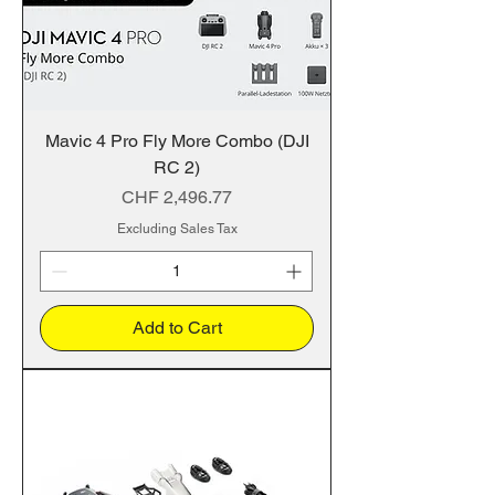
Mavic 4 Pro Fly More Combo (DJI
RC 2)
Price
CHF 2,496.77
Excluding Sales Tax
Add to Cart