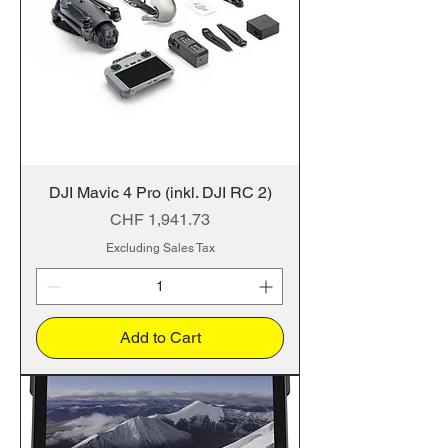
DJI Mavic 4 Pro (inkl. DJI RC 2)
Price
CHF 1,941.73
Excluding Sales Tax
Add to Cart