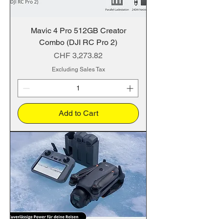
Mavic 4 Pro 512GB Creator
Combo (DJI RC Pro 2)
Price
CHF 3,273.82
Excluding Sales Tax
Add to Cart