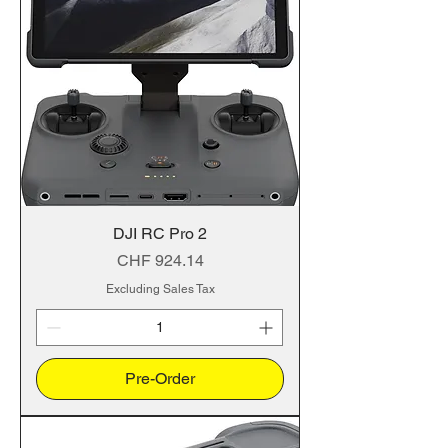
DJI RC Pro 2
Price
CHF 924.14
Excluding Sales Tax
Pre-Order