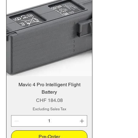
Mavic 4 Pro Intelligent Flight
Battery
Price
CHF 184.08
Excluding Sales Tax
Pre-Order