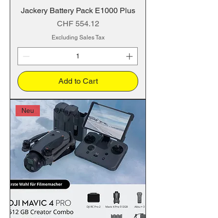
Jackery Battery Pack E1000 Plus
Price
CHF 554.12
Excluding Sales Tax
Add to Cart
Neu